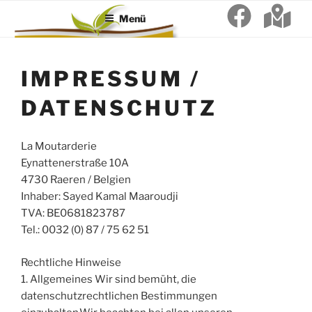
LA MOUTARDERIE
Zum
Restaurant & Cocktail Bar
Menü
Inhalt
springen
IMPRESSUM /
DATENSCHUTZ
La Moutarderie
Eynattenerstraße 10A
4730 Raeren / Belgien
Inhaber: Sayed Kamal Maaroudji
TVA: BE0681823787
Tel.: 0032 (0) 87 / 75 62 51
Rechtliche Hinweise
1. Allgemeines Wir sind bemüht, die
datenschutzrechtlichen Bestimmungen